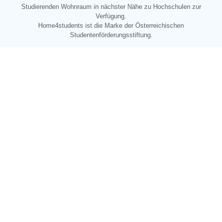
Studierenden
Wohnraum in nächster Nähe zu Hochschulen zur
Verfügung.
Home4students ist die Marke der Österreichischen
Studentenförderungsstiftung.
KONTAKT
Österreichische Studentenförderungsstiftung
Sensengasse 2b
1090 Wien
Österreich
Kontaktiere uns