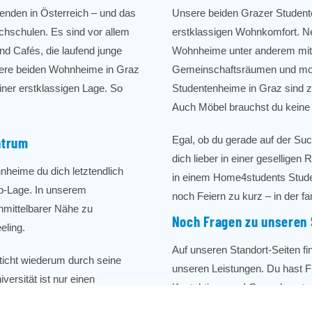
renden in Österreich – und das
Unsere beiden Grazer Student
chschulen. Es sind vor allem
erstklassigen Wohnkomfort. N
nd Cafés, die laufend junge
Wohnheime unter anderem mit 
nsere beiden Wohnheime in Graz
Gemeinschaftsräumen und mod
ner erstklassigen Lage. So
Studentenheime in Graz sind z
Auch Möbel brauchst du keine 
Egal, ob du gerade auf der Su
ntrum
dich lieber in einer gesellige
nheime du dich letztendlich
in einem Home4students Stu
op-Lage. In unserem
noch Feiern zu kurz – in der fa
nmittelbarer Nähe zu
Noch Fragen zu unseren
eling.
Auf unseren Standort-Seiten fi
icht wiederum durch seine
unseren Leistungen. Du hast F
versität ist nur einen
Kontaktiere uns! Gerne beantwo
die Kunstuniversität sind ganz
Studentenwohnheime. Schließl