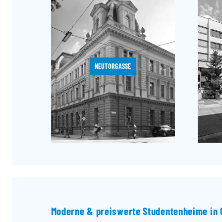
NEUTORGASSE
Moderne & preiswerte Studentenheime in 