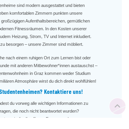
enheime sind modern ausgestattet und bieten
eben komfortablen Zimmern punkten unsere
großzügigen Aufenthaltsbereichen, gemütlichen
ernen Fitnessräumen. In den Kosten unserer
udem Heizung, Strom, TV und Internet inkludiert.
zu besorgen – unsere Zimmer sind möbliert.
che nach einem ruhigen Ort zum Lernen bist oder
n Runde mit anderen Mitbewohner*innen austauschst –
dentenwohnheim in Graz kommen weder Studium
miliären Atmosphäre wirst du dich direkt wohlfühlen!
 Studentenheimen? Kontaktiere uns!
ndest du vorweg alle wichtigen Informationen zu
ragen, die noch nicht beantwortet wurden?
rten wir dir alle offenen Fragen rund um unsere
ich soll die Anmeldung bei Home4students genauso