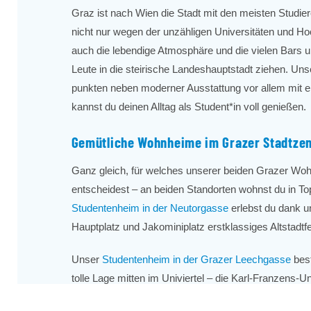
Graz ist nach Wien die Stadt mit den meisten Studie
nicht nur wegen der unzähligen Universitäten und Ho
auch die lebendige Atmosphäre und die vielen Bars u
Leute in die steirische Landeshauptstadt ziehen. U
punkten neben moderner Ausstattung vor allem mit ei
kannst du deinen Alltag als Student*in voll genießen.
Gemütliche Wohnheime im Grazer Stadtze
Ganz gleich, für welches unserer beiden Grazer Woh
entscheidest – an beiden Standorten wohnst du in T
Studentenheim in der Neutorgasse
erlebst du dank u
Hauptplatz und Jakominiplatz erstklassiges Altstadtfe
Unser
Studentenheim in der Grazer Leechgasse
best
tolle Lage mitten im Univiertel – die Karl-Franzens-Uni
Katzensprung entfernt. Auch die TU, die MedUni und 