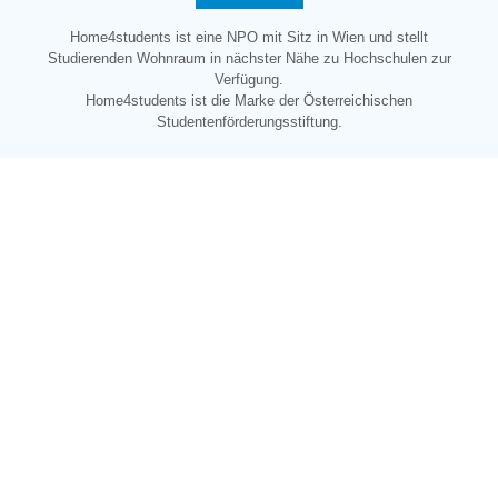
Home4students ist eine NPO mit Sitz in Wien und stellt
Studierenden
Wohnraum in nächster Nähe zu Hochschulen zur
Verfügung.
Home4students ist die Marke der Österreichischen
Studentenförderungsstiftung.
KONTAKT
Österreichische Studentenförderungsstiftung
Sensengasse 2b
1090 Wien
Österreich
Kontaktiere uns