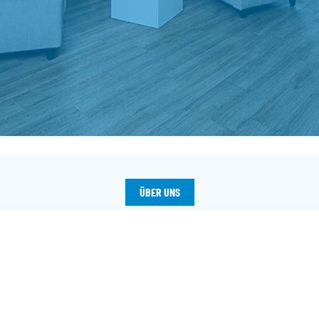
ÜBER UNS
Home4students ist eine NPO mit Sitz in Wien und stellt
Studierenden
Wohnraum in nächster Nähe zu Hochschulen zur
Verfügung.
Home4students ist die Marke der Österreichischen
Studentenförderungsstiftung.