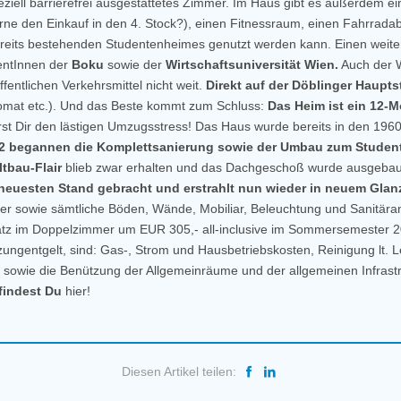
peziell barrierefrei ausgestattetes Zimmer. Im Haus gibt es außerde
erne den Einkauf in den 4. Stock?), einen Fitnessraum, einen Fahrradab
eits bestehenden Studentenheimes genutzt werden kann. Einen weit
dentInnen der
Boku
sowie der
Wirtschaftsuniversität Wien.
Auch der W
fentlichen Verkehrsmittel nicht weit.
Direkt auf der Döblinger Haupts
omat etc.). Und das Beste kommt zum Schluss:
Das Heim ist ein 12-
t Dir den lästigen Umzugsstress! Das Haus wurde bereits in den 1960
2 begannen die Komplettsanierung sowie der Umbau zum Studen
ltbau-Flair
blieb zwar erhalten und das Dachgeschoß wurde ausgebau
euesten Stand gebracht und erstrahlt nun wieder in neuem Glan
 sowie sämtliche Böden, Wände, Mobiliar, Beleuchtung und Sanitäran
latz im Doppelzimmer um EUR 305,- all-inclusive im Sommersemester 2
ngentgelt, sind: Gas-, Strom und Hausbetriebskosten, Reinigung lt. L
sowie die Benützung der Allgemeinräume und der allgemeinen Infrastr
findest Du
hier!
Diesen Artikel teilen: