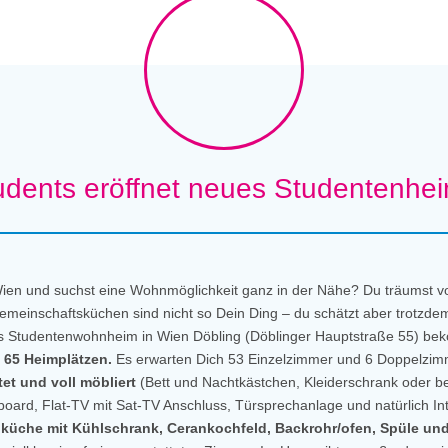
dents eröffnet neues Studentenhei
ien und suchst eine Wohnmöglichkeit ganz in der Nähe? Du träumst v
meinschaftsküchen sind nicht so Dein Ding – du schätzt aber trotzde
Studentenwohnheim in Wien Döbling (Döblinger Hauptstraße 55) beko
 65 Heimplätzen.
Es erwarten Dich 53 Einzelzimmer und 6 Doppelzimme
et und voll möbliert
(Bett und Nachtkästchen, Kleiderschrank oder be
board, Flat-TV mit Sat-TV Anschluss, Türsprechanlage und natürlich I
iküche mit Kühlschrank,
Cerankochfeld, Backrohr/ofen, Spüle und