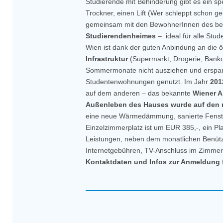
Studierende mit Behinderung gibt es ein s
Trockner, einen Lift (Wer schleppt schon g
gemeinsam mit den BewohnerInnen des ber
Studierendenheimes
– ideal für alle Stu
Wien ist dank der guten Anbindung an die öf
Infrastruktur
(Supermarkt, Drogerie, Bank
Sommermonate nicht ausziehen und erspars
Studentenwohnungen genutzt. Im Jahr
201
auf dem anderen – das bekannte
Wiener A
Außenleben des Hauses wurde auf den n
eine neue Wärmedämmung, sanierte Fenster
Einzelzimmerplatz ist um EUR 385,-, ein P
Leistungen, neben dem monatlichen Benützu
Internetgebühren, TV-Anschluss im Zimmer 
Kontaktdaten und Infos zur Anmeldung 