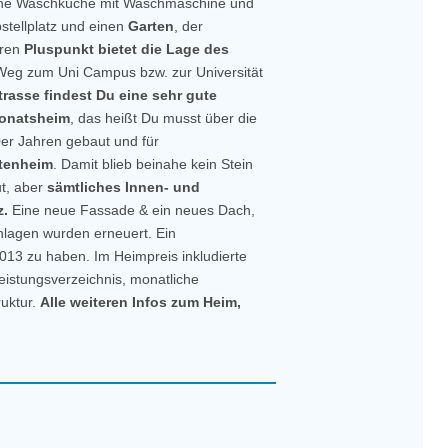
m eine Waschküche mit Waschmaschine und
stellplatz und einen
Garten
, der
eren
Pluspunkt bietet die Lage des
eg zum Uni Campus bzw. zur Universität
trasse findest Du eine sehr gute
Monatsheim
, das heißt Du musst über die
er Jahren gebaut und für
tenheim
. Damit blieb beinahe kein Stein
t, aber
sämtliches Innen- und
z.
Eine neue Fassade & ein neues Dach,
lagen wurden erneuert. Ein
013 zu haben. Im Heimpreis inkludierte
eistungsverzeichnis, monatliche
uktur.
Alle weiteren Infos zum Heim,