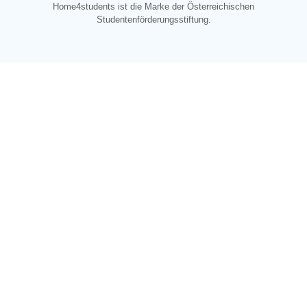
Home4students ist die Marke der Österreichischen
Studentenförderungsstiftung.
KONTAKT
Österreichische Studentenförderungsstiftung
Sensengasse 2b
1090 Wien
Österreich
Kontaktiere uns