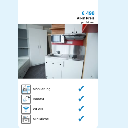
€ 498
All-in Preis
pro Monat
Möblierung
Bad/WC
WLAN
Miniküche