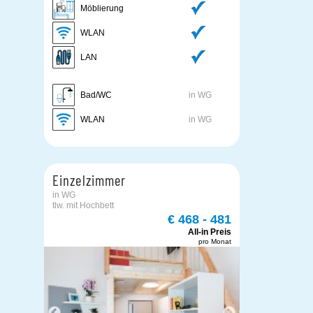
Möblierung
WLAN
LAN
Bad/WC
in WG
WLAN
in WG
Einzelzimmer
in WG
tlw. mit Hochbett
€ 468 - 481
All-in Preis
pro Monat