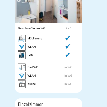
Bewohner*innen WG:
2 - 4
Möblierung
WLAN
LAN
Bad/WC
in WG
WLAN
in WG
Küche
in WG
Einzelzimmer