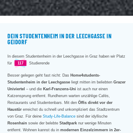
DEIN STUDENTENHEIM IN DER LEECHGASSE IN
GEIDORF
In diesem Studentenheim in der Leechgasse in Graz haben wir Platz
für
117
Studierende
Besser gelegen geht fast nicht: Das
Home4students-
Studentenheim in der Leechgasse
liegt mitten im beliebten
Grazer
Univiertel
– und die
Karl-Franzens-Uni
ist auch nur einen
Katzensprung entfernt. Rundherum warten unzählige Cafés,
Restaurants und Studentenbars. Mit den
Öffis direkt vor der
Haustür
erreichst du schnell und unkompliziert das Stadtzentrum
von Graz. Für deine
Study-Life-Balance
sind der idyllische
Rosenhain
sowie der belebte
Stadtpark
nur wenige Minuten
entfernt. Wohnen kannst du in
modernen Einzelzimmern in 2er-