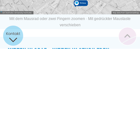
Mit dem Mausrad oder zwei Fingern zoomen · Mit gedrückter Maustaste
verschieben
MITTEN IN GRAZ – MITTEN IM STUDILEBEN
Unser Studentenheim in der Leechgasse in Graz liegt wirklich in
absoluter Top-Lage. Nicht nur sind zahlreiche Restaurants und Cafés
quasi direkt vor der Haustür, auch kann man dank der zentralen
Lage das Unileben hier so richtig auskosten. Denn alles, was Graz
zu bieten hat, kannst du von hier aus easy entdecken. Echt stabil!
Neu in Graz und kurz vor dem Studibeginn? Kein Problem, in
unserem Blog findest du
Lerntipps
und hilfreiche
Lernmethoden für
dein Studium
. Und psst! Wir verraten dir auch noch, was du übers
Studentenleben in Graz
wissen musst. Also: Rein ins Abenteuer
Studium – in Graz!