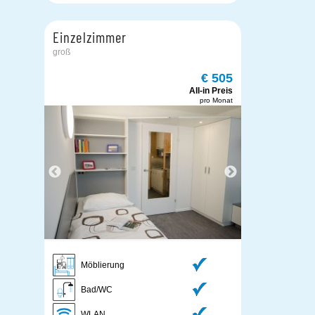
Einzelzimmer
groß
€ 505
All-in Preis
pro Monat
DCIM10
Möblierung
Bad/WC
WLAN