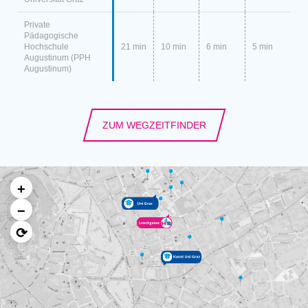
Private
Pädagogische
Hochschule
21 min
10 min
6 min
5 min
Augustinum (PPH
Augustinum)
ZUM WEGZEITFINDER
+
−
⟳