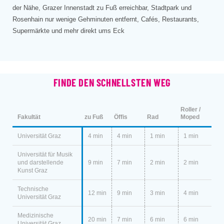
der Nähe, Grazer Innenstadt zu Fuß erreichbar, Stadtpark und
Rosenhain nur wenige Gehminuten entfernt, Cafés, Restaurants,
Supermärkte und mehr direkt ums Eck
FINDE DEN SCHNELLSTEN WEG
Roller /
Fakultät
zu Fuß
Öffis
Rad
Moped
Universität Graz
4 min
4 min
1 min
1 min
Universität für Musik
und darstellende
9 min
7 min
2 min
2 min
Kunst Graz
Technische
12 min
9 min
3 min
4 min
Universität Graz
Medizinische
20 min
7 min
6 min
6 min
Universität Graz