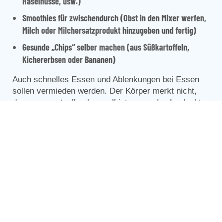
Haselnüsse, usw.)
Smoothies für zwischendurch (Obst in den Mixer werfen,
Milch oder Milchersatzprodukt hinzugeben und fertig)
Gesunde „Chips“ selber machen (aus Süßkartoffeln,
Kichererbsen oder Bananen)
Auch schnelles Essen und Ablenkungen bei Essen
sollen vermieden werden. Der Körper merkt nicht,
dass er eventuell schon voll ist, wenn du abgelenkt
bist. Die Folge davon: Essen über den Hunger und
das berühmte Foodcoma, bei dem man sich null auf
das Lernen konzentrieren kann. Besser ist es, wenn
du auf Ablenkungen verzichtest und dir beim Essen
eine Auszeit gönnst.
Nachstehend findest du noch ein paar interessante
Links mit schnellen Rezepten und wissenswerten
Informationen, um deine Prüfungsphase zu