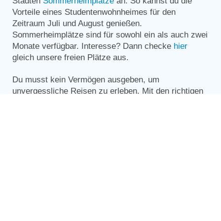
Städten
Sommerheimplätze
an. So kannst du die
Vorteile eines Studentenwohnheimes für den
Zeitraum Juli und August genießen.
Sommerheimplätze sind für sowohl ein als auch zwei
Monate verfügbar. Interesse? Dann checke
hier
gleich unsere freien Plätze aus.
Du musst kein Vermögen ausgeben, um
unvergessliche Reisen zu erleben. Mit den richtigen
Reisetipps steht einer günstigen Student*innen-Reise
nichts mehr im Wege. Also: Rucksack packen,
Spartricks anwenden – und los geht’s in den
wohlverdienten Urlaub!
Diese Beiträge könnten dir auch gefallen
Auslandssemester-Checkliste: Alles dabei?
So sparst du im Studium bares Geld
Studentenrabatte im Sommer