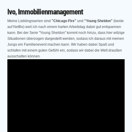
Ivo, Immobilienmanagement
Meine Lieblingsserien sind
"Chicago Fire"
und
"Young Sheldon"
(beide
auf Netflix) weil ich nach einem harten Arbeitstag dabei gut entspannen
kann. Bei der Serie "Young Sheldon" kommt noch hinzu, dass hier witzige
Situationen überzogen dargestellt werden, sodass ich daraus mit meinen
Jungs ein Familienevent machen kann. Wir haben dabei Spaß und
schlafen mit einem guten Gefühl ein, sodass wir dabei die Welt draußen
ausschalten können.