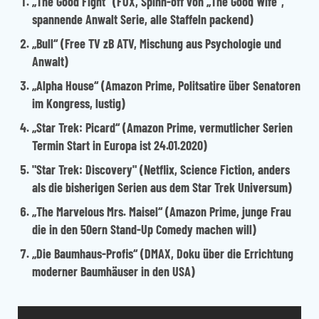
„The Good Fight“
(FOX, Spinn-off von „The Good Wife“,
spannende Anwalt Serie, alle Staffeln packend)
„
Bull“
(Free TV zB ATV, Mischung aus Psychologie und
Anwalt)
„Alpha House“
(Amazon Prime, Politsatire über Senatoren
im Kongress, lustig)
„Star Trek: Picard“
(Amazon Prime, vermutlicher Serien
Termin Start in Europa ist 24.01.2020)
"Star Trek: Discovery"
(Netflix, Science Fiction, anders
als die bisherigen Serien aus dem Star Trek Universum)
„The Marvelous Mrs. Maisel“
(Amazon Prime, junge Frau
die in den 50ern Stand-Up Comedy machen will)
„Die Baumhaus-Profis“
(DMAX, Doku über die Errichtung
moderner Baumhäuser in den USA)