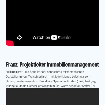
Franz, Projektleiter Immobilienmanagement
"Killing Eve"
- die Serie ist sehr sehr schräg mit fantastischen
Darsteller*innen. Typisch britisch – mit jeder Menge tiefschwarzem
Humor, bei der man - trotz Brutalität - Sympathie für den (die?) bad guy,
Villanelle (Jodie Comer), entwickeln muss. Warte schon auf Staffel 3 :)