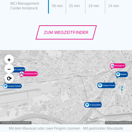
MCI Management
56 min
25 min
19 min
14 min
Center Innsbruck
ZUM WEGZEITFINDER
+
−
⟳
Mit dem Mausrad oder zwei Fingern zoomen · Mit gedrückter Maustaste