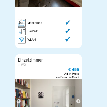
Möblierung
Bad/WC
WLAN
Einzelzimmer
in WG
€ 455
All-in Preis
pro Person im Monat