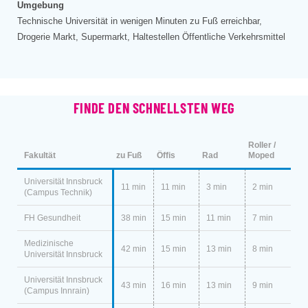
Umgebung
Technische Universität in wenigen Minuten zu Fuß erreichbar,
Drogerie Markt, Supermarkt, Haltestellen Öffentliche Verkehrsmittel
FINDE DEN SCHNELLSTEN WEG
Roller /
Fakultät
zu Fuß
Öffis
Rad
Moped
Universität Innsbruck
11 min
11 min
3 min
2 min
(Campus Technik)
FH Gesundheit
38 min
15 min
11 min
7 min
Medizinische
42 min
15 min
13 min
8 min
Universität Innsbruck
Universität Innsbruck
43 min
16 min
13 min
9 min
(Campus Innrain)