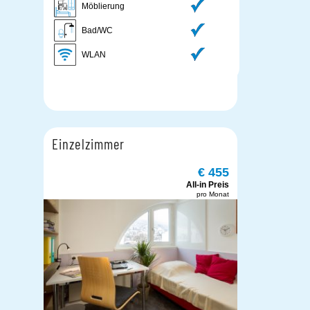
Möblierung
Bad/WC
WLAN
Einzelzimmer
€ 455
All-in Preis
pro Monat